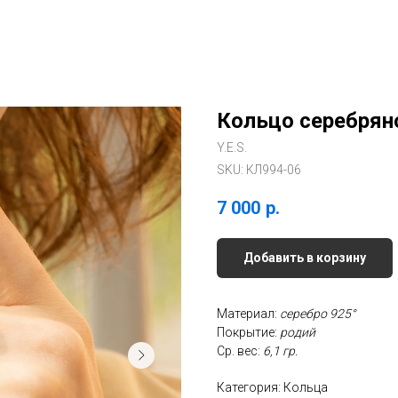
Кольцо серебрян
Y.E.S.
SKU:
КЛ994-06
7 000
р.
Добавить в корзину
Материал:
серебро 925°
Покрытие:
родий
Ср. вес:
6,1 гр.
Категория: Кольца