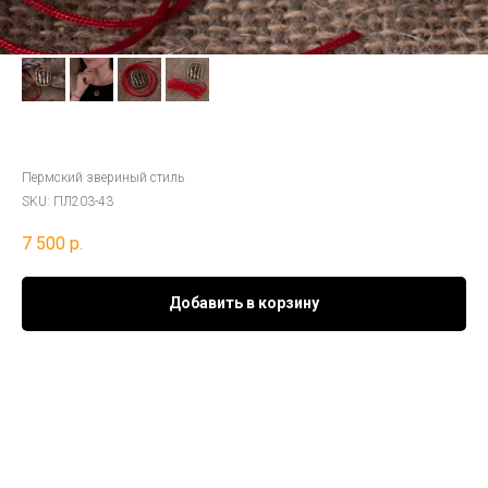
Подвес «Птицы – неразлучники»
Пермский звериный стиль
SKU:
ПЛ203-43
7 500
р.
Добавить в корзину
Материал:
серебро 925°
Вставки:
красная шёлковая нить
Покрытие: бронзовая патина
Ср. вес:
8 гр
Данный оберег создан на основе артефактов Кулайской культурно-