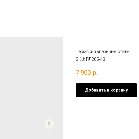
Подвес «Птицы –
Пермский звериный стиль
SKU:
ПЛ205-43
7 900
р.
Добавить в корзину
Материал:
серебро 925°
Вставки:
красная шёлковая ни
Покрытие: бронзовая патина
Ср. вес:
8,7 гр.