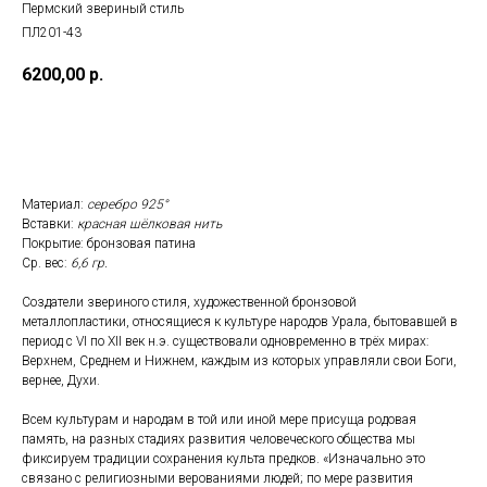
Пермский звериный стиль
ПЛ201-43
6200,00
р.
Добавить в корзину
Материал:
серебро 925°
Вставки:
красная шёлковая нить
Покрытие: бронзовая патина
Ср. вес:
6,6 гр.
Создатели звериного стиля, художественной бронзовой
металлопластики, относящиеся к культуре народов Урала, бытовавшей в
период с VI по XII век н.э. существовали одновременно в трёх мирах:
Верхнем, Среднем и Нижнем, каждым из которых управляли свои Боги,
вернее, Духи.
Всем культурам и народам в той или иной мере присуща родовая
память, на разных стадиях развития человеческого общества мы
фиксируем традиции сохранения культа предков. «Изначально это
связано с религиозными верованиями людей; по мере развития