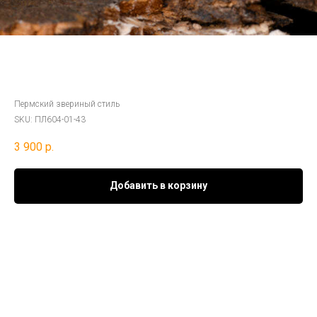
Серебряная подвеска «Куды - трёхрогий
идол»
Пермский звериный стиль
SKU:
ПЛ604-01-43
3 900
р.
Добавить в корзину
Материал:
серебро 925°
Покрытие: бронзовая патина
Ср. вес:
3 гр.
Тотемный идол Датировка 1-4 в.в. н.э.
Место находки: Мыёлдино, Республика Коми, Материал: бронза;
Технология: Плоское литьё; Размеры: 4х4,4 см.