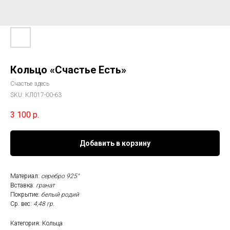
Кольцо «Счастье Есть»
Счастье здесь
SKU:
КЛ017-00-63
3 100
р.
Добавить в корзину
Материал:
серебро 925°
Вставка:
гранат
Покрытие:
белый родий
Ср. вес:
4,48 гр.
Категория: Кольца