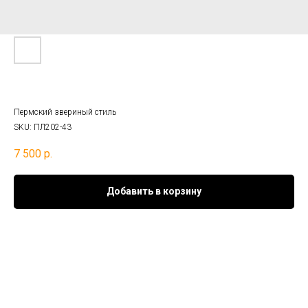
Подвес «Медведи-неразлучники»
Пермский звериный стиль
SKU:
ПЛ202-43
7 500
р.
Добавить в корзину
Материал:
серебро 925°
Вставки:
красная шёлковая нить
Покрытие: бронзовая патина
Ср. вес: 8,25
гр.
Прямыми прототипами данных оберегов послужили артефакты