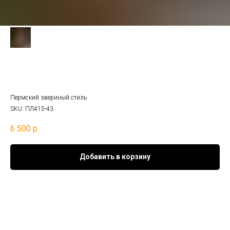
Подвеска «Человек в окружении двух
человеко-лосей»
Пермский звериный стиль
SKU:
ПЛ415-43
6 500
р.
Добавить в корзину
Материал
:
серебро 925°
Покрытие:
бронзовая патина
Ср. вес: 8,1
гр.
Аннотация
:
Культовая бляха. В центре композиции выделена