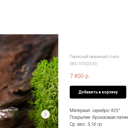
Кольцо «Крылаты
двуглавой птице
Пермский звериный стиль
SKU:
КЛ323-43
7 800
р.
Добавить в корзину
Материал:
серебро 925°
Покрытие: бронзовая пати
Ср. вес:
5,16 гр.