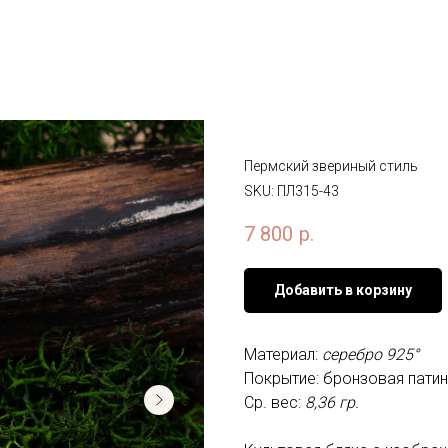
Подвес «Крылат
Пермский звериный стиль
SKU:
ПЛ315-43
7 800
р.
Добавить в корзину
Материал:
серебро 925°
Покрытие: бронзовая пати
Ср. вес:
8,36 гр.