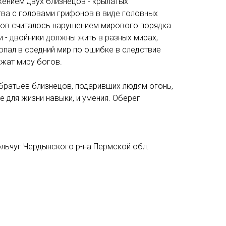
жением двух близнецов - крылатых
а с головами грифонов в виде головных
ов считалось нарушением мирового порядка.
 - двойники должны жить в разных мирах,
попал в средний мир по ошибке в следствие
ежат миру богов.
 братьев близнецов, подаривших людям огонь,
 для жизни навыки, и умения. Оберег
Кольчуг Чердынского р-на Пермской обл.