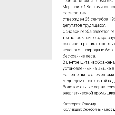
Герб советской Перми был
Маргаритой Вениаминовной
Нестеровым
Утвержден 25 сентября 19
депутатов трудящихся.
Основой герба является ге
три полосы: синюю, красну
означает принадлежность г
зеленого - природные бога
бескрайние леса.
В центре щита изображен м
установленный на Вышке в
На ленте щит с элементами
медведем с раскрытой над 
Золотое сияние характери
энергетической промышлен
Категория: Сувенир
Коллекция: Серебряный медве