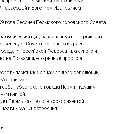
 разработан пермскими художниками
 Тарасовой и Евгением Ивановичем
69 года Сессией Пермского городского Совета
ральдический щит, разделенный по вертикали на
ю, зеленую. Сочетание синего и красного
орода к Российской Федерации, а синего и
тства Прикамья, его речные просторы,
олот - памятник борцам за дело революции,
 Мотовилихе.
 герба губернского города Перми - идущим
ним книгой.
зует Пермь как центр высокоразвитой
ности и машиностроения.
дь