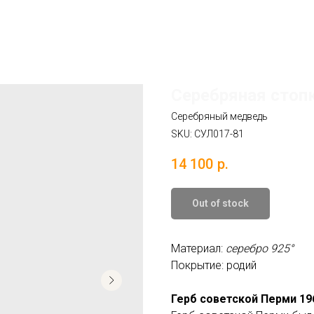
Серебряная стопк
Серебряный медведь
SKU:
СУЛ017-81
14 100
р.
Out of stock
Материал:
серебро 925°
Покрытие: родий
Герб советской Перми 19