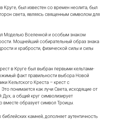
 в Круге, был известен со времен неолита, был
сторон света, являясь священным символом для
был Моделью Вселенной и особым знаком
рости. Мощнейший собирательный образ знака
рости и храбрости, физической силы и силы
рест в Круге был выбран первыми кельтами-
ржимый факт правильности выбора Новой
ики Кельтского Креста – крест с
Это понимается как лучи Света, исходящие от
 Дух, а общий круг символизирует
о вместе образует символ Троицы.
х библейских камней, дополняет аутентичность