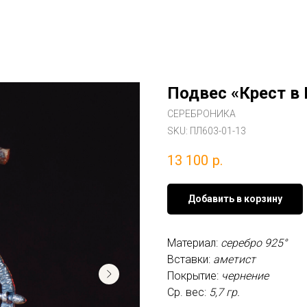
Подвес «Крест в 
СЕРЕБРОНИКА
SKU:
ПЛ603-01-13
13 100
р.
Добавить в корзину
Материал:
серебро 925°
Вставки:
аметист
Покрытие:
чернение
Ср. вес:
5,7 гр.