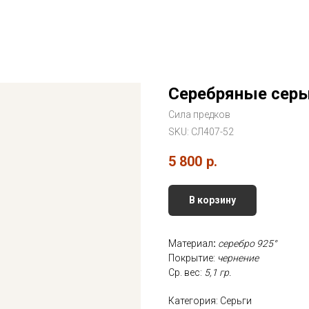
Серебряные серь
Сила предков
SKU:
СЛ407-52
5 800
р.
В корзину
Материал
:
серебро 925°
Покрытие:
чернение
Ср. вес:
5,1 гр.
Категория: Серьги