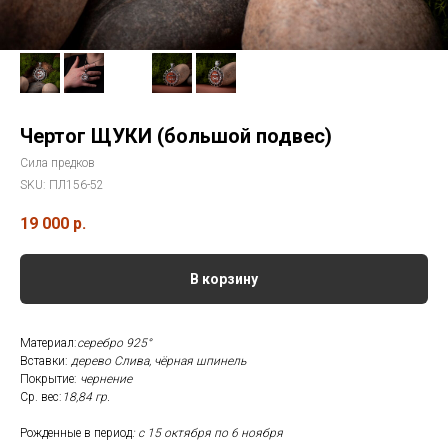
Чертог ЩУКИ (большой подвес)
Сила предков
SKU:
ПЛ156-52
19 000
р.
В корзину
Материал:
серебро 925°
Вставки:
дерево Слива, чёрная шпинель
Покрытие:
чернение
Ср. вес:
18,84 гр.
Рожденные в период
: с 15 октября по 6 ноября