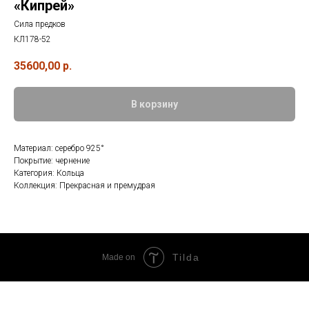
«Кипрей»
Сила предков
КЛ178-52
35600,00
р.
В корзину
Материал: серебро 925°
Покрытие: чернение
Категория: Кольца
Коллекция: Прекрасная и премудрая
Tilda
Made on