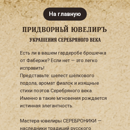
На главную
Есть ли в вашем гардеробе брошечка
от Фаберже? Если нет — это легко
исправить!
Представьте: шелест шёлкового
подола, аромат фиалок и изящные
стихи поэтов Серебряного века.
Именно в такие мгновения рождается
истинная элегантность.
Мастера-ювелиры СЕРЕБРОНИКИ —
наследники традиций русского