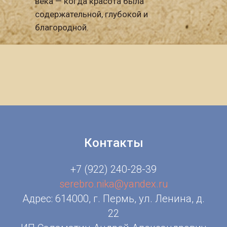
века — когда красота была
содержательной, глубокой и
благородной.
Контакты
+7 (922) 240-28-39
serebro.nika@yandex.ru
Адрес: 614000, г. Пермь, ул. Ленина, д.
22