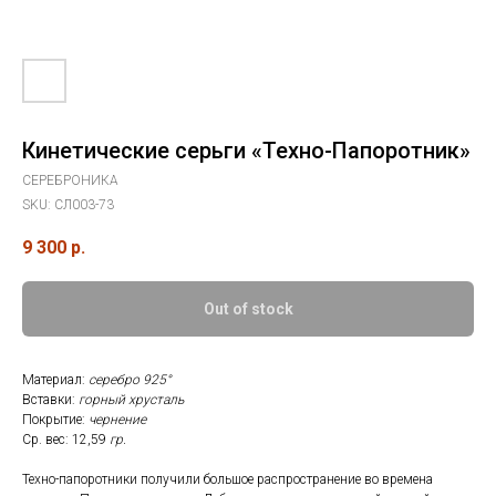
Кинетические серьги «Техно-Папоротник»
СЕРЕБРОНИКА
SKU:
СЛ003-73
9 300
р.
Out of stock
Материал:
серебро 925°
Вставки:
горный хрусталь
Покрытие:
чернение
Ср. вес: 12,59
гр.
Техно-папоротники получили большое распространение во времена