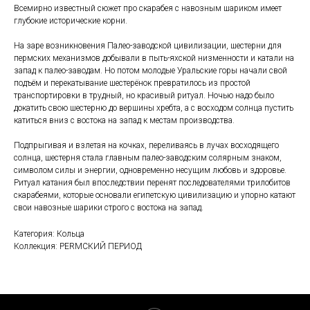
Всемирно известный сюжет про скарабея с навозным шариком имеет
глубокие исторические корни.
На заре возникновения Палео-заводской цивилизации, шестерни для
пермских механизмов добывали в пыть-яхской низменности и катали на
запад к палео-заводам. Но потом молодые Уральские горы начали свой
подъём и перекатывание шестерёнок превратилось из простой
транспортировки в трудный, но красивый ритуал. Ночью надо было
докатить свою шестерню до вершины хребта, а с восходом солнца пустить
катиться вниз с востока на запад к местам производства.
Подпрыгивая и взлетая на кочках, переливаясь в лучах восходящего
солнца, шестерня стала главным палео-заводским солярным знаком,
символом силы и энергии, одновременно несущим любовь и здоровье.
Ритуал катания был впоследствии перенят последователями трилобитов
скарабеями, которые основали египетскую цивилизацию и упорно катают
свои навозные шарики строго с востока на запад.
Категория: Кольца
Коллекция: PERMСКИЙ ПЕРИОД