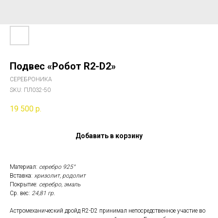
Подвес «Робот R2-D2»
СЕРЕБРОНИКА
SKU:
ПЛ032-50
19 500
р.
Добавить в корзину
Материал:
серебро 925°
Вставка:
хризолит, родолит
Покрытие:
серебро, эмаль
Ср. вес:
24,81 гр.
Астромеханический дройд R2-D2 принимал непосредственное участие во