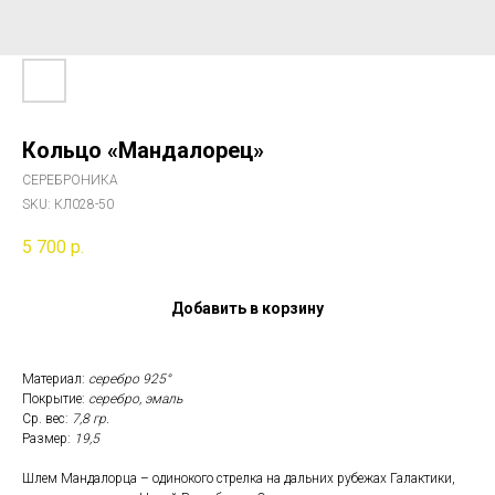
Кольцо «Мандалорец»
СЕРЕБРОНИКА
SKU:
КЛ028-50
5 700
р.
Добавить в корзину
Материал:
серебро 925°
Покрытие:
серебро, эмаль
Ср. вес:
7,8 гр.
Размер:
19,5
Шлем Мандалорца – одинокого стрелка на дальних рубежах Галактики,