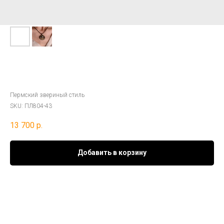
Серебряная подвеска «Ош-Медведь –
Дух охранитель»
Пермский звериный стиль
SKU:
ПЛ804-43
13 700
р.
Добавить в корзину
Материал:
серебро 925°
Покрытие: бронзовая патина
Атрибуция: Плакетка с изображением «медведя в