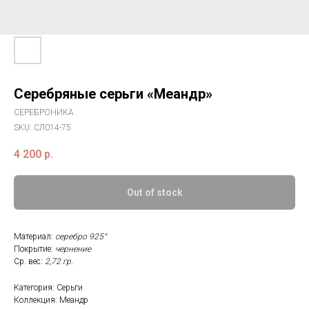
Серебряные серьги «Меандр»
СЕРЕБРОНИКА
SKU:
СЛ014-75
4 200
р.
Out of stock
Материал:
серебро 925°
Покрытие:
чернение
Ср. вес:
2,72 гр.
Категория: Серьги
Коллекция: Меандр