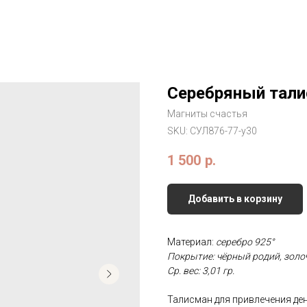
Серебряный тали
Магниты счастья
SKU:
СУЛ876-77-у30
1 500
р.
Добавить в корзину
Материал:
серебро 925°
Покрытие: чёрный родий, золо
Ср. вес: 3,01 гр.
Талисман для привлечения де