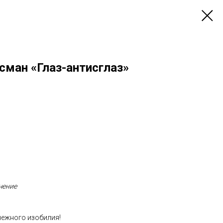
сман «Глаз-антисглаз»
чение
нежного изобилия!