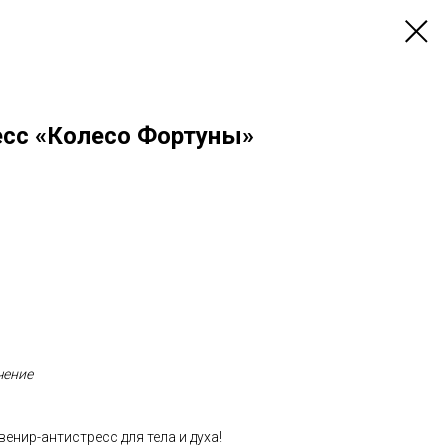
есс «Колесо Фортуны»
чение
нир-антистресс для тела и духа!