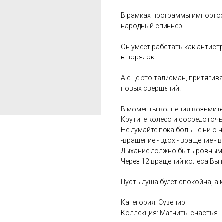
В рамках программы импорто
народный спиннер!
Он умеет работать как антист
в порядок.
А ещё это талисман, притягив
новых свершений!
В моменты волнения возьмите
Крутите колесо и сосредоточь
Не думайте пока больше ни о ч
-вращение - вдох - вращение - 
Дыхание должно быть ровным 
Через 12 вращений колеса Вы 
Пусть душа будет спокойна, а
Категория: Сувенир
Коллекция: Магниты счастья