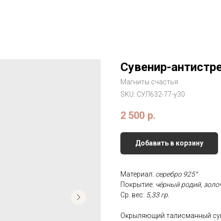
Сувенир-антистр
Магниты счастья
SKU:
СУЛ632-77-у30
2 500
р.
Добавить в корзину
Материал:
серебро 925°
Покрытие:
чёрный родий, золо
Ср. вес:
5,33
гр.
Окрыляющий талисманный суве