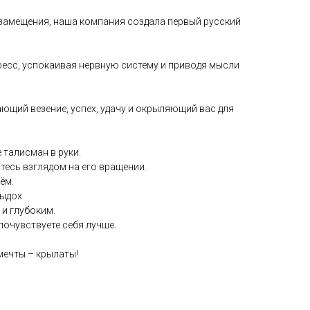
замещения, наша компания создала первый русский
ресс, успокаивая нервную систему и приводя мысли
ающий везение, успех, удачу и окрыляющий вас для
 талисман в руки.
тесь взглядом на его вращении.
ём.
выдох
и глубоким.
почувствуете себя лучше.
 мечты – крылаты!