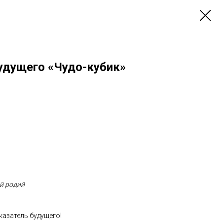
удущего «Чудо-кубик»
й родий
казатель будущего!