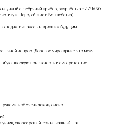
о-научный серебряный прибор, разработка НИИЧАВО
института Чародейства и Волшебства).
ью поднятия завесы над вашим будущим.
Вселенной вопрос: ‘Дорогое мироздание, что меня
 любую плоскую поверхность и смотрите ответ.
т руками, всё очень заколдовано
ий:
езунчик, скорее решайтесь на важный шаг!