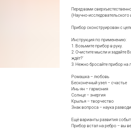
Перед вами сверхъестественн
(Научно-исследовательского 
Прибор сконструирован с цел
Инструкция по применению:
1. Возьмите прибор в руку.
2. Очистите мысли и задайте 
ждёт?’
3. Нежно бросайте прибор на
Ромашка – любовь
Бесконечный узел – счастье
Инь-ян – гармония
Солнце – энергия
Крылья – творчество
Знак вопроса – наука разводи
Ещё варианты развития событ
Прибор встал на ребро – вы в