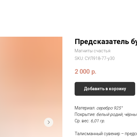
Предсказатель б
Магниты счастья
SKU:
СУЛ918-77-у30
2 000
р.
Добавить в корзину
Материал:
серебро 925°
Покрытие:
белый родий
,
чёрны
Ср. вес:
6,01
гр.
Талисманный сувенир – предс