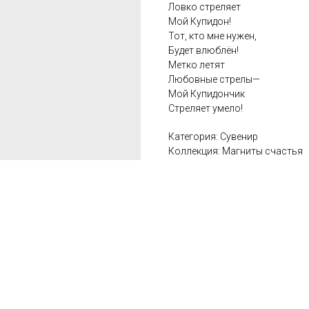
Ловко стреляет
Мой Купидон!
Тот, кто мне нужен,
Будет влюблён!
Метко летят
Любовные стрелы—
Мой Купидончик
Стреляет умело!
Категория: Сувенир
Коллекция: Магниты счастья