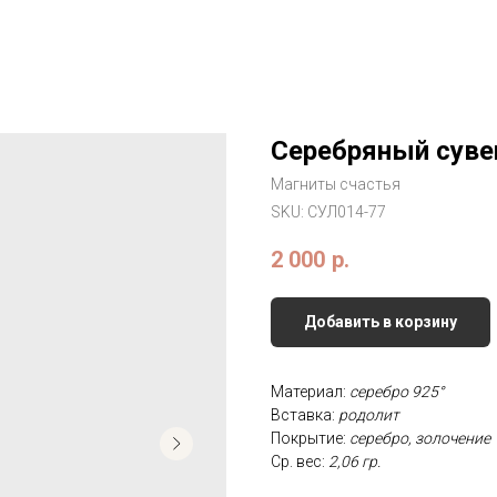
Серебряный суве
Магниты счастья
SKU:
СУЛ014-77
2 000
р.
Добавить в корзину
Материал:
серебро 925°
Вставка:
родолит
Покрытие:
серебро, золочение
Ср. вес:
2,06 гр.