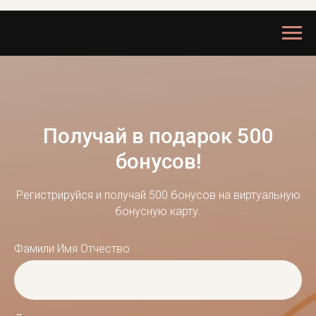
Пол
учай в подарок 500
бонусов!
Регистрируйся и получай 500 бонусов на виртуальную
бонусную карту.
Фамили Имя Отчество