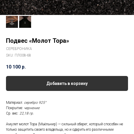
Подвес «Молот Тора»
СЕРЕБРОНИКА
SKU:
ПЛ008-68
10 100
р.
Добавить в корзину
Материал:
серебро 925°
Покрытие:
чернение
Ср. вес:
22,18 гр.
Амулет молот Тора (Мьёльнир) — сильный оберег, который способен не
только защитить своего владельца, но и одарить его различными