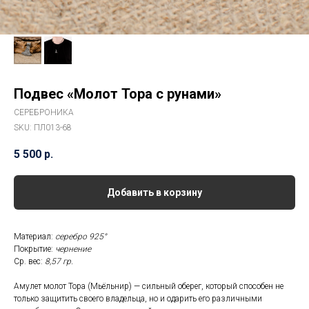
Подвес «Молот Тора с рунами»
СЕРЕБРОНИКА
SKU:
ПЛ013-68
5 500
р.
Добавить в корзину
Материал:
серебро 925°
Покрытие:
чернение
Ср. вес:
8,57 гр.
Амулет молот Тора (Мьёльнир) — сильный оберег, который способен не
только защитить своего владельца, но и одарить его различными