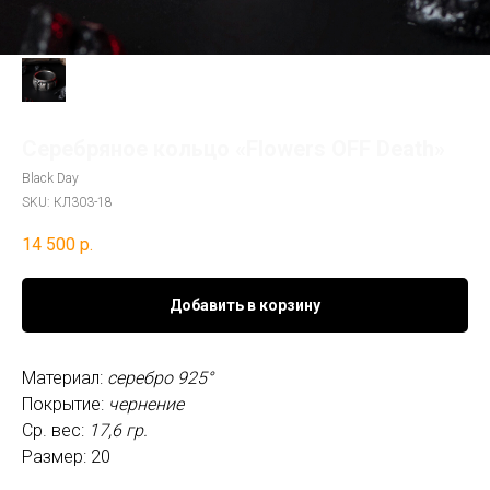
Серебряное кольцо «Flowers OFF Death»
Black Day
SKU:
КЛ303-18
14 500
р.
Добавить в корзину
Материал:
серебро 925°
Покрытие:
чернение
Ср. вес:
17,6 гр.
Размер: 20