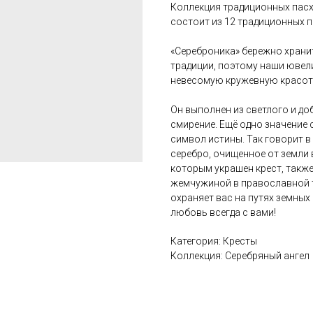
Коллекция традиционных пас
состоит из 12 традиционных 
«Сереброника» бережно храни
традиции, поэтому наши ювел
невесомую кружевную красот
Он выполнен из светлого и до
смирение. Ещё одно значение с
символ истины. Так говорит в
серебро, очищенное от земли 
которым украшен крест, также
жемчужиной в православной т
охраняет вас на путях земных 
любовь всегда с вами!
Категория: Кресты
Коллекция: Серебряный ангел