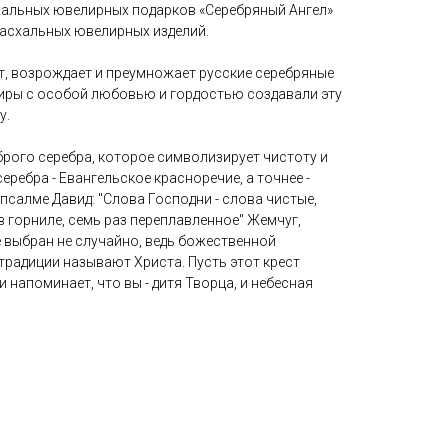
хальных ювелирных подарков «Серебряный Ангел»
пасхальных ювелирных изделий.
т, возрождает и преумножает русские серебряные
иры с особой любовью и гордостью создавали эту
у.
брого серебра, которое символизирует чистоту и
еребра - Евангельское красноречие, а точнее -
 псалме Давид: "Слова Господни - слова чистые,
в горниле, семь раз переплавленное" Жемчуг,
 выбран не случайно, ведь божественной
радиции называют Христа. Пусть этот крест
и напоминает, что вы - дитя Творца, и небесная