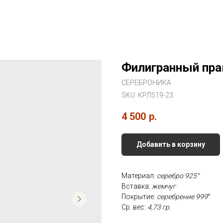
Филигранный пра
СЕРЕБРОНИКА
SKU:
КРЛ519-23
4 500
р.
Добавить в корзину
Материал:
серебро 925°
Вставка:
жемчуг
Покрытие:
серебрение 999
°
Ср. вес:
4,73 гр.