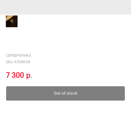
Кольцо короля Эйгона Второго
Таргариена
СЕРЕБРОНИКА
SKU:
КЛ009-28
7 300
р.
Out of stock
Материал:
серебро 925°, латунь
Покрытие:
чернение
Ср. вес:
5,96 гр.
Размер:
18