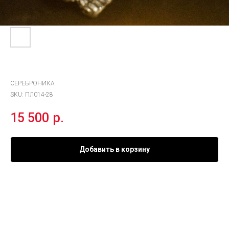
Подвес «Череп Балериона»
СЕРЕБРОНИКА
SKU:
ПЛ014-28
15 500
р.
Добавить в корзину
Материал:
серебро 925°
Вставки:
гранат светлый
Покрытие:
чернение
Ср. вес:
17,4 гр.
Именно на этом драконе Эйгон Завоеватель пересёк море. В его пламени