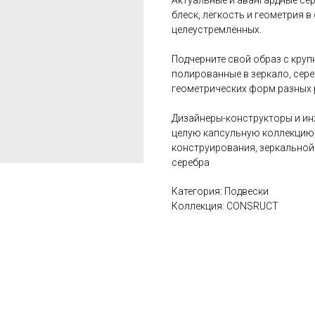
Актуальные и авангардные с
блеск, лёгкость и геометрия 
целеустремлённых.
Подчерните свой образ с круп
полированные в зеркало, се
геометрических форм разных 
Дизайнеры-конструкторы и и
целую капсульную коллекцию
конструирования, зеркальной 
серебра
Категория: Подвески
Коллекция: CONSRUCT