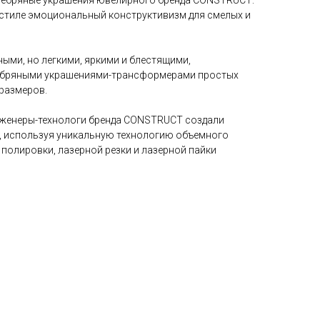
еребряные украшения ювелирного бренда CONSTRUCT:
в стиле эмоциональный конструктивизм для смелых и
ными, но легкими, яркими и блестящими,
ребряными украшениями-трансформерами простых
размеров.
нженеры-технологи бренда CONSTRUCT создали
, используя уникальную технологию объемного
полировки, лазерной резки и лазерной пайки