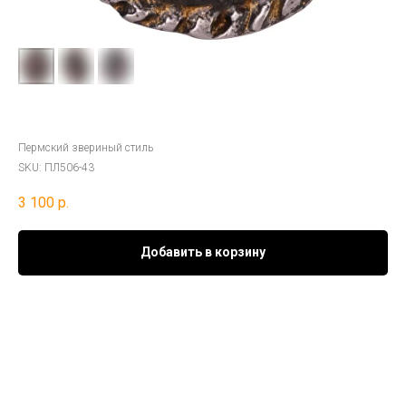
Подвес «Змей-Лебедь»
Пермский звериный стиль
SKU:
ПЛ506-43
3 100
р.
Добавить в корзину
Материал
:
серебро 925°
Покрытие:
бронзовая патина
Ср. вес:
3,8 гр.
Аннотация
:
Плакетказооморфная нашивная. Представляет собой
свернувшегося в виде спирали змея с головой водоплавающей птицы