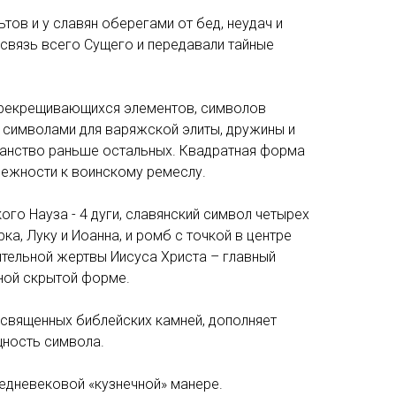
ьтов и у славян оберегами от бед, неудач и
связь всего Сущего и передавали тайные
ерекрещивающихся элементов, символов
и символами для варяжской элиты, дружины и
ианство раньше остальных. Квадратная форма
лежности к воинскому ремеслу.
ого Науза - 4 дуги, славянский символ четырех
ка, Луку и Иоанна, и ромб с точкой в центре
ительной жертвы Иисуса Христа – главный
йной скрытой форме.
2 священных библейских камней, дополняет
щность символа.
едневековой «кузнечной» манере.