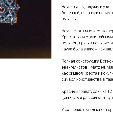
Наузы (узлы) служили у кел
болезней, означали взаимо
смыслы.
Наузы – это множество п
Креста - они стали тайным
волхвов, принявшей христ
науза была знаком принад
Полная конструкция Воинск
евангелистов - Матфея, Мар
как символ Креста и искуп
символ христианства в та
Красный гранат, один из 1
ценность и раскрывает су
Украшение выполнено в ср