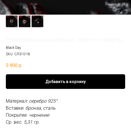
Серебряная моносерьга «Цветок смерти»
Black Day
SKU:
СЛ310-18
5 900
р.
Добавить в корзину
Материа
л: серебро 925°
Вставки:
бронза, сталь
Покрытие:
чернение
Ср. вес:
5,31 гр.