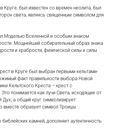
 в Круге, был известен со времен неолита, был
сторон света, являясь священным символом для
был Моделью Вселенной и особым знаком
рости. Мощнейший собирательный образ знака
рости и храбрости, физической силы и силы
рест в Круге был выбран первыми кельтами-
ржимый факт правильности выбора Новой
ики Кельтского Креста – крест с
Это понимается как лучи Света, исходящие от
 Дух, а общий круг символизирует
о вместе образует символ Троицы.
х библейских камней, дополняет аутентичность