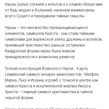
Наузы (узлы) служили у кельтов и у славян оберегами
от бед, неудач и болезней, означали взаимосвязь
всего Сущего и передавали тайные смыслы.
Наузы – это множество перекрещивающихся
элементов, символов Креста - они стали тайными
символами для варяжской элиты, дружины и волхвов,
принявшей христианство раньше остальных.
Квадратная форма науза была знаком
принадлежности к воинскому ремеслу.
Полная конструкция Воинского Науза - 4 дуги,
славянский символ четырех евангелистов - Матфея,
Марка, Луку и Иоанна, и ромб с точкой в центре как
символ Креста и искупительной жертвы Иисуса
Христа – главный символ христианства в тайной
скрытой форме.